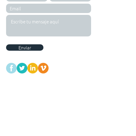
Enviar
Email:
info@grupopertiga.com
​​ |
Tel. (+598)
26281953
| Adress: Julio César
1635 Bis. Montevideo, 11600, Uruguay
info@grupopertiga.com
​
Montevideo, Uruguay