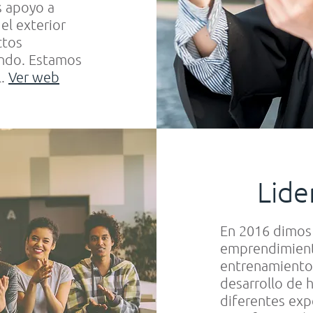
s apoyo a
el exterior
ctos
undo. Estamos
l.
Ver web
Lide
En 2016 dimos
emprendimiento
entrenamiento 
desarrollo de 
diferentes ex