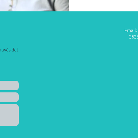
Email:
2628
ravés del