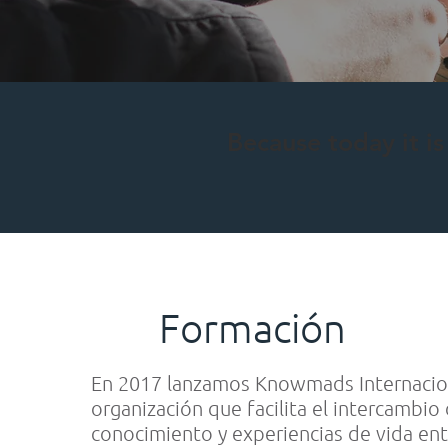
Because today it i
Formación
En 2017 lanzamos Knowmads Internacio
organización que facilita el intercambio
conocimiento y experiencias de vida ent