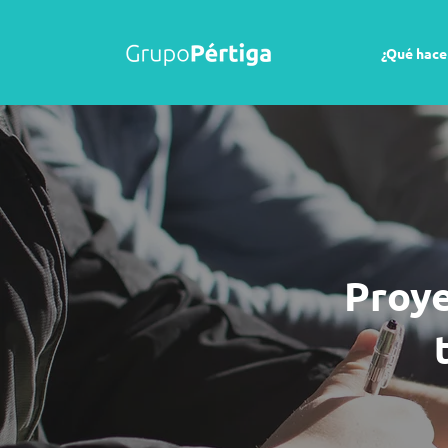
¿Qué hac
Proye