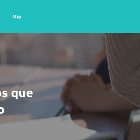
Más
os que
o