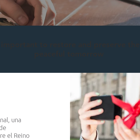
s important to restore and preserve th
peaceful tomorrow
nal, una
 de
re el Reino