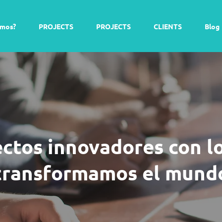
emos?
PROJECTS
PROJECTS
CLIENTS
Blog
ctos innovadores con l
transformamos el mund