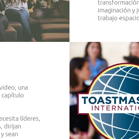
transformación,
imaginación y 
trabajo espacio
video, una
r capítulo
cesita líderes,
 dirijan
 y sean